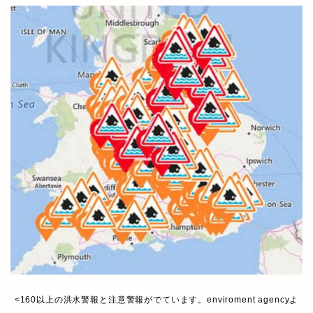
<160以上の洪水警報と注意警報がでています。enviroment agencyよ