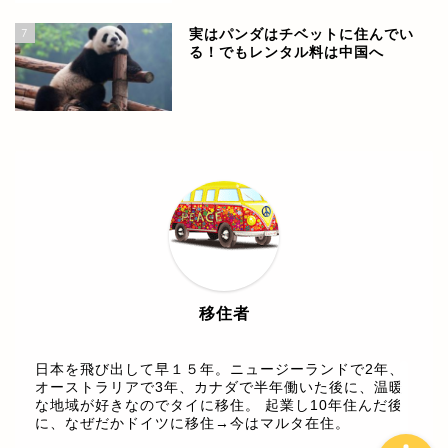
7
実はパンダはチベットに住んでい
る！でもレンタル料は中国へ
世界各国の情報
ヨーロッパ
中南米
移住者
東南アジア
日本を飛び出して早１５年。ニュージーランドで2年、
オーストラリアで3年、カナダで半年働いた後に、温暖
な地域が好きなのでタイに移住。 起業し10年住んだ後
に、なぜだかドイツに移住→今はマルタ在住。