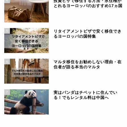
4
投資ビザで移住する方法・永住権が
とれるヨーロッパのおすすめ17ヵ国
5
リタイアメントビザで安く移住でき
るヨーロッパの国特集
6
マルタ移住をお勧めしない理由・在
住者が語る本当のマルタ
7
実はパンダはチベットに住んでい
る！でもレンタル料は中国へ