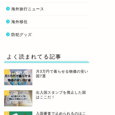
海外旅行ニュース
海外移住
防犯グッズ
よく読まれてる記事
月3万円で暮らせる物価の安い
1
国7選
出入国スタンプを廃止した国
2
はここだ！
入国審査で止められるのはこ
3