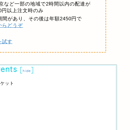
（東京など一部の地域で2時間以内の配達が
00円以上注文時のみ
間があり、その後は年額2450円で
ちらからどうぞ
を試す
ents
[
]
hide
ャケット