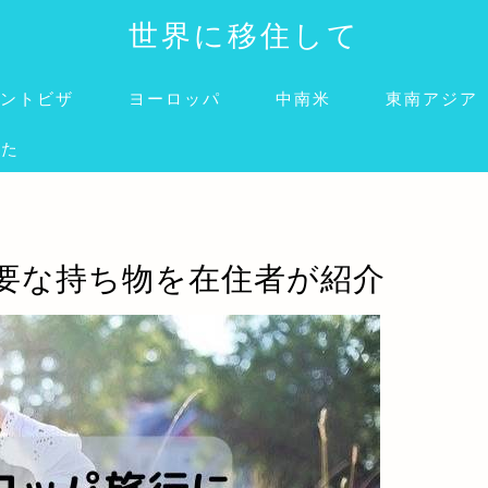
世界に移住して
ントビザ
ヨーロッパ
中南米
東南アジア
みた
要な持ち物を在住者が紹介