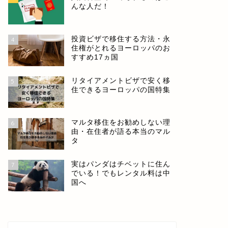
んな人だ！
投資ビザで移住する方法・永
4
住権がとれるヨーロッパのお
すすめ17ヵ国
リタイアメントビザで安く移
5
住できるヨーロッパの国特集
マルタ移住をお勧めしない理
6
由・在住者が語る本当のマル
タ
実はパンダはチベットに住ん
7
でいる！でもレンタル料は中
国へ