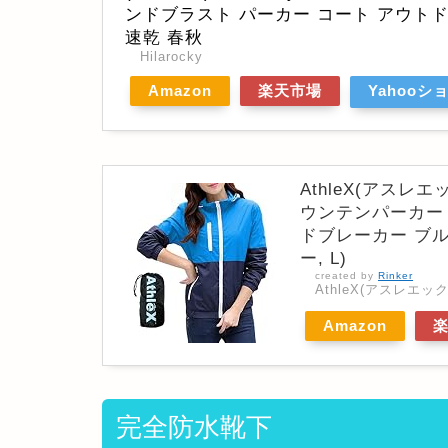
ンドブラスト パーカー コート アウトド
速乾 春秋
Hilarocky
Amazon
楽天市場
Yahooシ
AthleX(アス
ウンテンパーカー 
ドブレーカー ブル
ー, L)
created by
Rinker
AthleX(アスレエック
Amazon
完全防水靴下