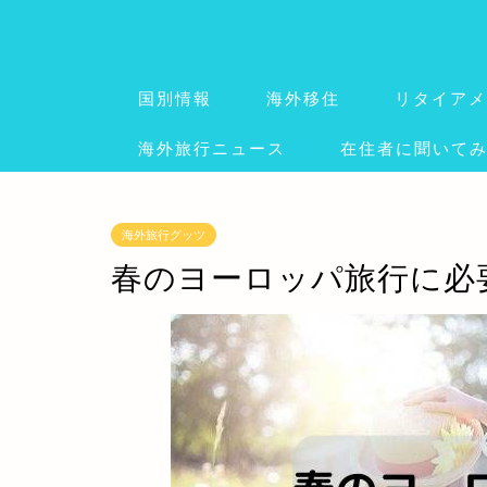
国別情報
海外移住
リタイアメ
海外旅行ニュース
在住者に聞いて
海外旅行グッツ
春のヨーロッパ旅行に必