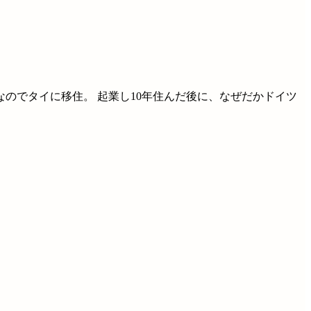
のでタイに移住。 起業し10年住んだ後に、なぜだかドイツ