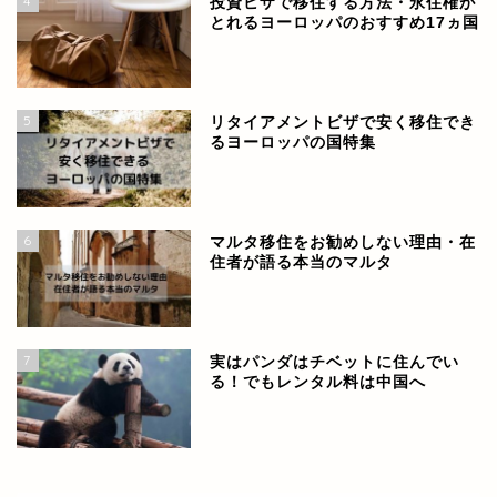
4
投資ビザで移住する方法・永住権が
とれるヨーロッパのおすすめ17ヵ国
5
リタイアメントビザで安く移住でき
るヨーロッパの国特集
6
マルタ移住をお勧めしない理由・在
住者が語る本当のマルタ
7
実はパンダはチベットに住んでい
る！でもレンタル料は中国へ