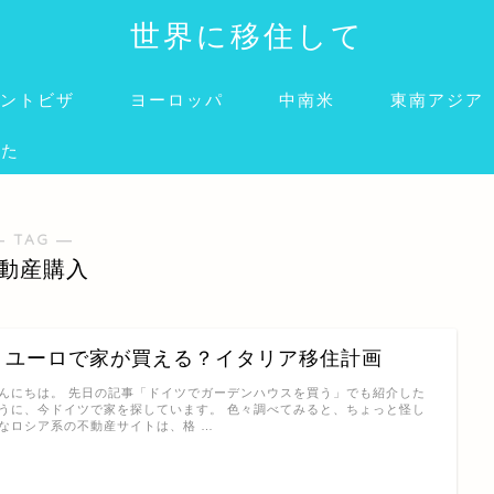
世界に移住して
ントビザ
ヨーロッパ
中南米
東南アジア
みた
― TAG ―
動産購入
１ユーロで家が買える？イタリア移住計画
んにちは。 先日の記事「ドイツでガーデンハウスを買う」でも紹介した
うに、今ドイツで家を探しています。 色々調べてみると、ちょっと怪し
なロシア系の不動産サイトは、格 …