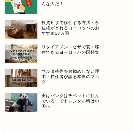
んな人だ！
投資ビザで移住する方法・永
4
住権がとれるヨーロッパのお
すすめ17ヵ国
リタイアメントビザで安く移
5
住できるヨーロッパの国特集
マルタ移住をお勧めしない理
6
由・在住者が語る本当のマル
タ
実はパンダはチベットに住ん
7
でいる！でもレンタル料は中
国へ