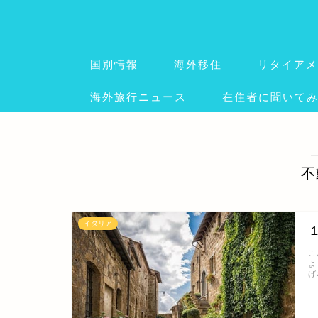
国別情報
海外移住
リタイアメ
海外旅行ニュース
在住者に聞いて
不
イタリア
こ
よ
げ