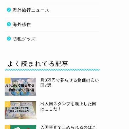
海外旅行ニュース
海外移住
防犯グッズ
よく読まれてる記事
月3万円で暮らせる物価の安い
1
国7選
出入国スタンプを廃止した国
2
はここだ！
入国審査で止められるのはこ
3