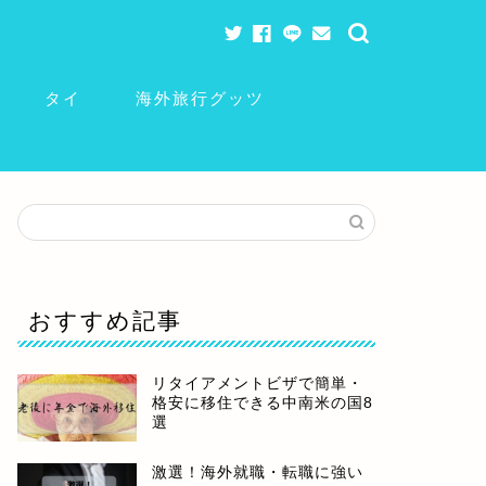
タイ
海外旅行グッツ
おすすめ記事
リタイアメントビザで簡単・
格安に移住できる中南米の国8
選
激選！海外就職・転職に強い