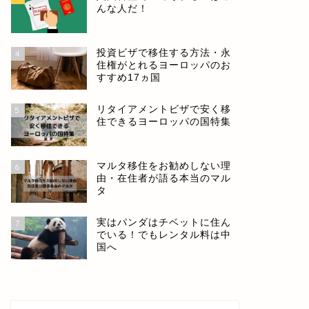
んな人だ！
投資ビザで移住する方法・永
4
住権がとれるヨーロッパのお
すすめ17ヵ国
リタイアメントビザで安く移
5
住できるヨーロッパの国特集
マルタ移住をお勧めしない理
6
由・在住者が語る本当のマル
タ
実はパンダはチベットに住ん
7
でいる！でもレンタル料は中
国へ