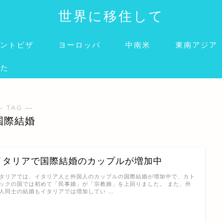
世界に移住して
ントビザ
ヨーロッパ
中南米
東南アジア
みた
― TAG ―
国際結婚
イタリアで国際結婚のカップルが増加中
タリアでは、イタリア人と外国人のカップルの国際結婚が増加中で、カト
ックの国では初めて「民事婚」が「宗教婚」を上回りました。 また、外
人同士の結婚もイタリアでは増加してい …