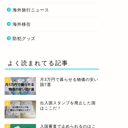
海外旅行ニュース
海外移住
防犯グッズ
よく読まれてる記事
月3万円で暮らせる物価の安い
1
国7選
出入国スタンプを廃止した国
2
はここだ！
入国審査で止められるのはこ
3