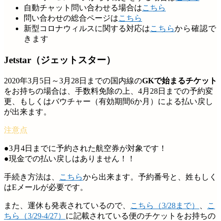
自動チャット問い合わせる場合は
こちら
問い合わせの総合ページは
こちら
新型コロナウィルスに関する対応は
こちら
から確認で
きます
Jetstar（ジェットスター）
2020年3月5日～3月28日までの国内線の
GKで始まるチケット
をお持ちの場合は、手数料免除の上、4月28日までの予約変
更、もしくはバウチャー（有効期間6か月）による払い戻し
が出来ます。
●3月4日までに予約された航空券が対象です！
●現金での払い戻しはありません！！
手続き方法は、
こちら
から出来ます。予約番号と、姓もしく
はEメールが必要です。
また、運休も発表されているので、
こちら（3/28まで）
、
こ
ちら（3/29-4/27）
に記載されている便のチケットをお持ちの