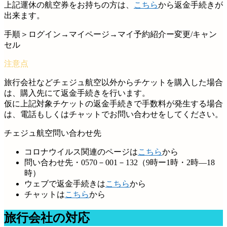
上記運休の航空券をお持ちの方は、
こちら
から返金手続きが
出来ます。
手順＞ログイン→マイページ→マイ予約紹介ー変更/キャン
セル
旅行会社などチェジュ航空以外からチケットを購入した場合
は、購入先にて返金手続きを行います。
仮に上記対象チケットの返金手続きで手数料が発生する場合
は、電話もしくはチャットでお問い合わせをしてください。
チェジュ航空問い合わせ先
コロナウイルス関連のページは
こちら
から
問い合わせ先・0570－001－132（9時ー1時・2時―18
時）
ウェブで返金手続きは
こちら
から
チャットは
こちら
から
旅行会社の対応