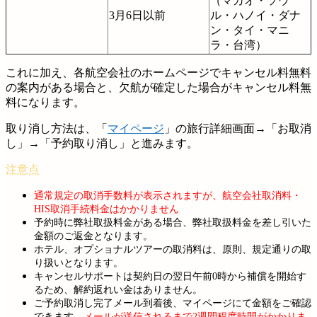
（マカオ・ソウ
3月6日以前
ル・ハノイ・ダナ
ン・タイ・マニ
ラ・台湾）
これに加え、各航空会社のホームページでキャンセル料無料
の案内がある場合と、欠航が確定した場合がキャンセル料無
料になります。
取り消し方法は、「
マイページ
」の旅行詳細画面→「お取消
し」→「予約取り消し」と進みます。
通常規定の取消手数料が表示されますが、航空会社取消料・
HIS取消手続料金はかかりません
予約時に弊社取扱料金がある場合、弊社取扱料金を差し引いた
金額のご返金となります。
ホテル、オプショナルツアーの取消料は、原則、規定通りの取
り扱いとなります。
キャンセルサポートは契約日の翌日午前0時から補償を開始す
るため、解約返れい金はありません。
ご予約取消し完了メール到着後、マイページにて金額をご確認
できます。
メールが送信されるまで2週間程度時間がかかりま