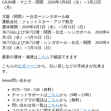
GK80便：マニラ－関西 2020年3月8日（火）～3月22日
（月)
大阪（関西）ー台北ーシンガポール線
運航会社：ジェットスター・アジア航空
運休期間：2020年4月1日（水）～5月31日（日）
3K724および3K722便：関西－台北－シンガポール 2020年4
月1日（水）～5月31日（日）
3K723および3K721便：シンガポール－台北－関西 2020年4
月1日（水）～5月31日（日）
最新の運休・減便は
こちら
で確認できます
こちらの
公式ページ
から、払い戻しなどの手続きが出来ま
す。
Jetstar問い合わせ
0570－550－538（有料）
チャットサポートは
こちら
から（9時～21時）
スカイプでの電話は
こちら
から（無料）
問い合わせ先一覧は
こちら
から
コロナウィルスに関する対応ページは
こちら
から