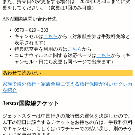
また、搭乗日の変更をする場合は、2020年6月30日までに変
更をしてください。（変更は1回のみ可能）
ANA国際線問い合わせ先
0570－029－333
キャンセルは
こちら
から（対象航空券は手数料免除と
表示されます）
特典航空券を利用の方は
こちら
から
コロナウィルスに関する対応ページは
こちら
から（キ
ャンセル・日にち変更も同ページで出来ます）
あわせて読みたい
家族で海外旅行・家族全員に使える旅行保険が付いたクレカ
を紹介
Jetstar国際線チケット
ジェットスターは中国行きの飛行機の運休を決定したので、
以下の期日に該当するチケットをお持ちの方は、手数料無料
でキャンセル、もしくはバウチャーでの払い戻し、別のチケ
ットに変更ができます。