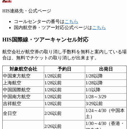
ん！
HIS連絡先・公式ページ
コールセンターの番号は
こちら
国内航空券・ツアー対応公式ページは
こちら
HIS国際線・ツアーキャンセル対応
航空会社が航空券の取り消し手数料を無料と案内している場
合は、無料でチケットの取り消しが出来ます。
対象航空会社
予約日
出発日
中国東方航空
1/28以前
1/28以降
上海航空
1/28以前
1/28以降
中国国際航空
1/28以前
1/1以降
中国南方航空
1/28以前
1/28～3/29
吉祥航空
1/28以前
3/29以前
1/24～4/30（中国本
全日空
2/26以前
土）
1/30～4/30（香港・
2/26以前