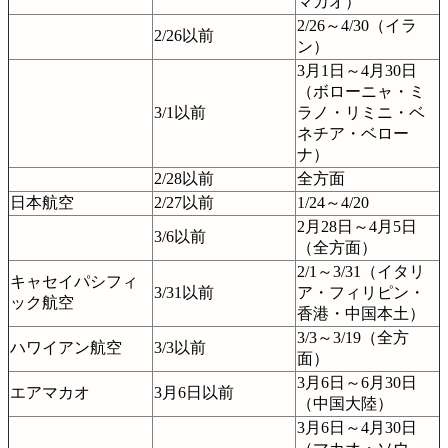
マカオ）
2/26～4/30（イラ
2/26以前
ン）
3月1日～4月30日
（ボローニャ・ミ
3/1以前
ラノ・リミニ・ベ
ネチア・ベロー
ナ）
2/28以前
全方面
日本航空
2/27以前
1/24～4/20
2月28日～4月5日
3/6以前
（全方面）
2/1～3/31（イタリ
キャセイパシフィ
3/31以前
ア・フィリピン・
ック航空
香港・中国本土）
3/3～3/19（全方
ハワイアン航空
3/3以前
面）
3月6日～6月30日
エアマカオ
3月6日以前
（中国大陸）
3月6日～4月30日