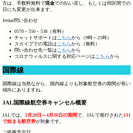
方は、手数料無料で
現金
での払い戻し、もしくは同区間での
日にち変更が出来ます。
Jetstar問い合わせ
0570－550－538（有料）
チャットサポートは
こちら
から（9時～21時）
スカイプでの電話は
こちら
から（無料）
問い合わせ先一覧は
こちら
から
コロナウィルスに関する対応ページは
こちら
から
国際線
国際線は当然ながら、国内線よりも対象航空券の期間が長い
傾向にありますね。
JAL国際線航空券キャンセル概要
JALでは、
2月28日～4月30日の期間
で、JALで発行された
131
で始まる航空券
が対象です。
ご搭乗予定日