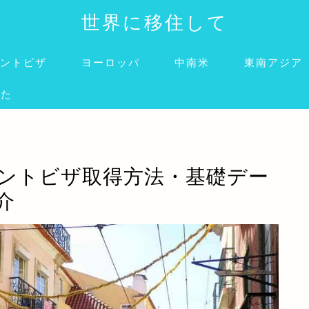
世界に移住して
ントビザ
ヨーロッパ
中南米
東南アジア
みた
ントビザ取得方法・基礎デー
介