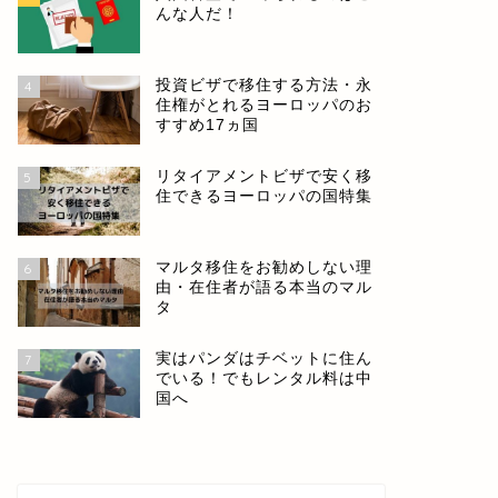
んな人だ！
投資ビザで移住する方法・永
4
住権がとれるヨーロッパのお
すすめ17ヵ国
リタイアメントビザで安く移
5
住できるヨーロッパの国特集
マルタ移住をお勧めしない理
6
由・在住者が語る本当のマル
タ
実はパンダはチベットに住ん
7
でいる！でもレンタル料は中
国へ