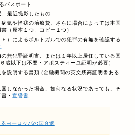
るパスポート
背景、最近撮影したもの
、病気や怪我の治療費、さらに場合によっては本国
明書（原本１つ、コピー１つ）
ＥＦ）によるポルトガルでの犯罪の有無を確認する
書
内の無犯罪証明書、または１年以上居住している国
１６歳以下は不要・アポスティーユ証明が必要）
を説明する書類 (金融機関の英文残高証明書ある
入国しなかった場合、如何なる状況であっても、そ
言書・
宣誓書
きるヨーロッパの国９選