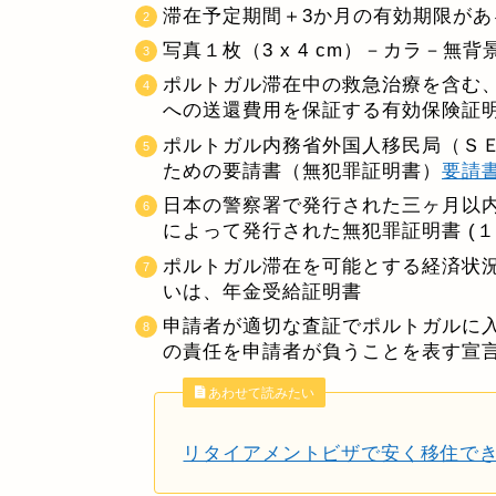
滞在予定期間＋3か月の有効期限があ
写真１枚（3 x 4 cm）－カラ－無
ポルトガル滞在中の救急治療を含む
への送還費用を保証する有効保険証
ポルトガル内務省外国人移民局（Ｓ
ための要請書（無犯罪証明書）
要請
日本の警察署で発行された三ヶ月以
によって発行された無犯罪証明書 (
ポルトガル滞在を可能とする経済状況
いは、年金受給証明書
申請者が適切な査証でポルトガルに
の責任を申請者が負うことを表す宣
あわせて読みたい
リタイアメントビザで安く移住で