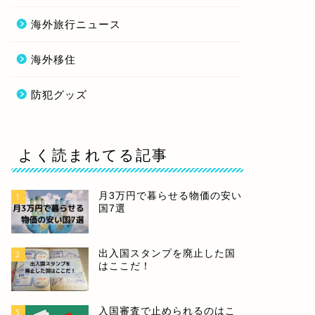
海外旅行ニュース
海外移住
防犯グッズ
よく読まれてる記事
月3万円で暮らせる物価の安い
1
国7選
出入国スタンプを廃止した国
2
はここだ！
入国審査で止められるのはこ
3