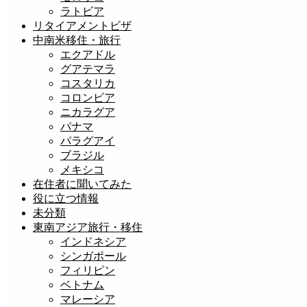
ラトビア
リタイアメントビザ
中南米移住・旅行
エクアドル
グアテマラ
コスタリカ
コロンビア
ニカラグア
パナマ
パラグアイ
ブラジル
メキシコ
在住者に聞いてみた
役に立つ情報
未分類
東南アジア旅行・移住
インドネシア
シンガポール
フィリピン
ベトナム
マレーシア