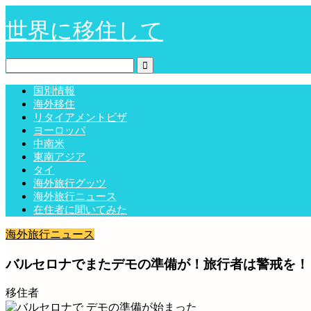
世界に移住して
国別情報
海外移住
リタイアメントビザ
ヨーロッパ
中南米
東南アジア
タイ
海外旅行グッツ
海外旅行ニュース
在住者に聞いてみた
海外旅行ニュース
バルセロナでまたデモの準備が！旅行者は警戒を！
移住者