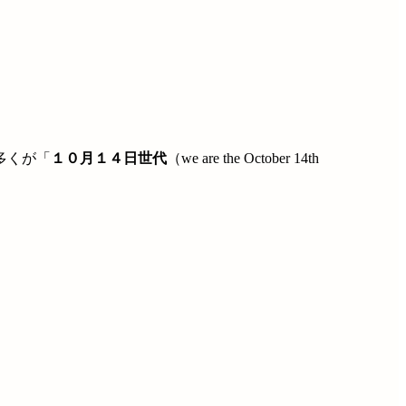
多くが「
１０月１４日世代
（we are the October 14th