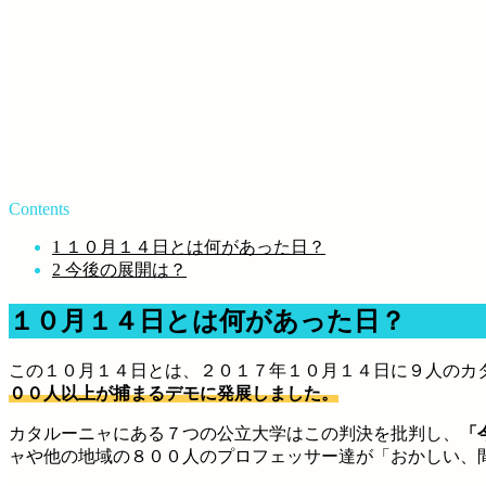
Contents
1
１０月１４日とは何があった日？
2
今後の展開は？
１０月１４日とは何があった日？
この１０月１４日とは、２０１７年１０月１４日に９人のカ
００人以上が捕まるデモに発展しました。
カタルーニャにある７つの公立大学はこの判決を批判し、
「
ャや他の地域の８００人のプロフェッサー達が「おかしい、