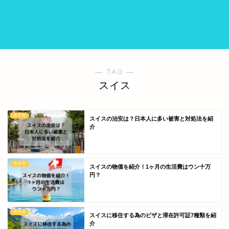
― TAG ―
スイス
スイス
スイスの治安は？日本人に多い被害と対処法を紹
介
スイス
スイスの物価を紹介！1ヶ月の生活費はウン十万
円？
スイス
スイスに移住する為のビザと滞在許可証7種類を紹
介