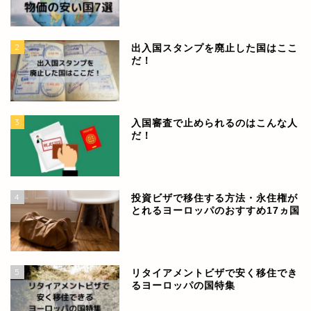
2
出入国スタンプを廃止した国はここ
だ！
3
入国審査で止められるのはこんな人
だ！
4
投資ビザで移住する方法・永住権が
とれるヨーロッパのおすすめ17ヵ国
5
リタイアメントビザで安く移住でき
るヨーロッパの国特集