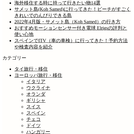
海外移住する時に持って行きたい物14選
サメット島(Koh Samed)に行ってきた！ビーチがすごく
きれいでのんびりできる島
2022年4月版・サメット島（Koh Samed）の行き方
おすすめモーションセンサー付き電球 Elrigsの評判と
使い心地
スペインでITV（車の車検）に行ってきた！予約方法
や検査内容を紹介
カテゴリー
タイ旅行・移住
ヨーロッパ旅行・移住
イタリア
ウクライナ
オランダ
ギリシャ
スイス
スペイン
チェコ
ドイツ
ハンガリー