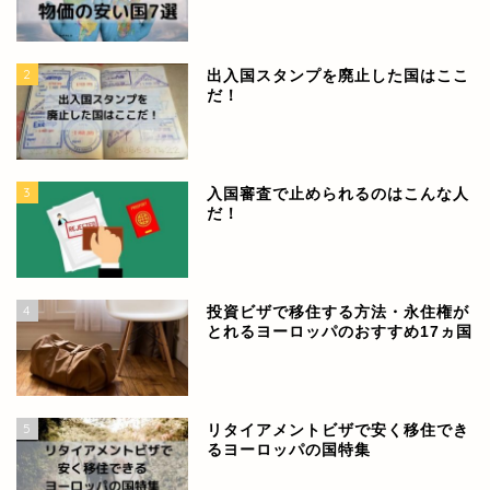
2
出入国スタンプを廃止した国はここ
だ！
3
入国審査で止められるのはこんな人
だ！
4
投資ビザで移住する方法・永住権が
とれるヨーロッパのおすすめ17ヵ国
5
リタイアメントビザで安く移住でき
るヨーロッパの国特集