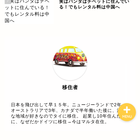
7
実はパンダはチベットに住んでい
る！でもレンタル料は中国へ
世界各国の情報
ヨーロッパ
中南米
東南アジア
移住者
日本を飛び出して早１５年。ニュージーランドで2年、
オーストラリアで3年、カナダで半年働いた後に、温暖
な地域が好きなのでタイに移住。 起業し10年住んだ後
MENU
に、なぜだかドイツに移住→今はマルタ在住。